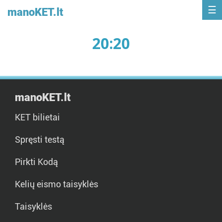
manoKET.lt
20:20
manoKET.lt
KET bilietai
Spręsti testą
Pirkti Kodą
Kelių eismo taisyklės
Taisyklės