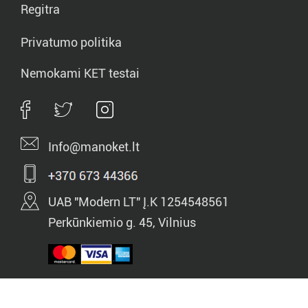
Regitra
Privatumo politika
Nemokami KET testai
Info@manoket.lt
UAB "Modern LT" Į.K 1254548561
Perkūnkiemio g. 45, Vilnius