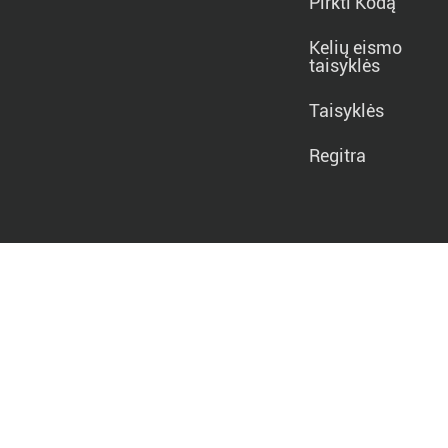
Pirkti Kodą
Kelių eismo
taisyklės
Taisyklės
Regitra