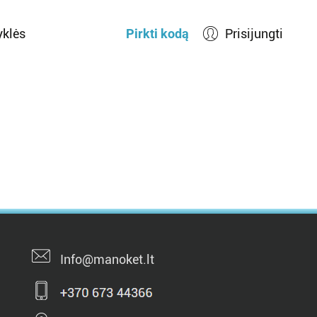
yklės
Pirkti kodą
Prisijungti
Info@manoket.lt