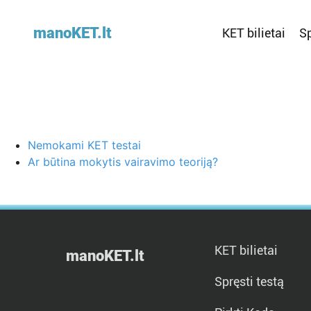
manoKET.lt
KET bilietai
Sp
Nemokami KET testai
Ar būtina mokytis vairavimo teoriją?
KET bilietai
manoKET.lt
Spręsti testą