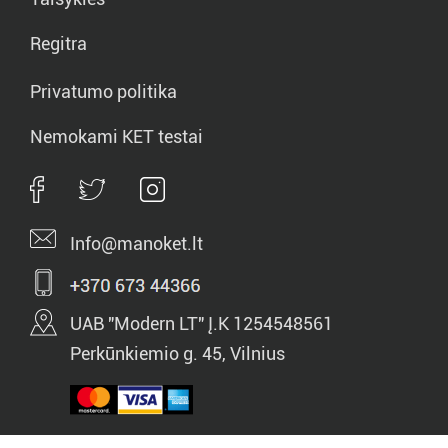
Regitra
Privatumo politika
Nemokami KET testai
Info@manoket.lt
UAB "Modern LT" Į.K 1254548561
Perkūnkiemio g. 45, Vilnius