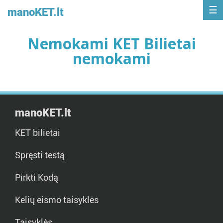
manoKET.lt
Nemokami KET Bilietai
nemokami
manoKET.lt
KET bilietai
Spręsti testą
Pirkti Kodą
Kelių eismo taisyklės
Taisyklės