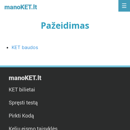
manoKET.lt
Pažeidimas
KET baudos
manoKET.lt
KET bilietai
Spręsti testą
Pirkti Kodą
Kelių eismo taisyklės