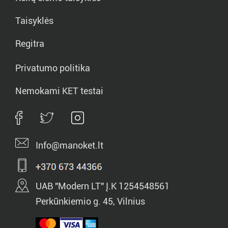
Taisyklės
Regitra
Privatumo politika
Nemokami KET testai
Info@manoket.lt
UAB "Modern LT" Į.K 1254548561
Perkūnkiemio g. 45, Vilnius