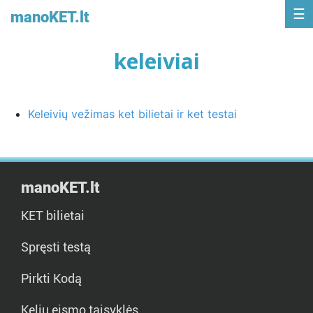
manoKET.lt
keleiviai
Keleivių vežimas ket bilietai ir ket testai
manoKET.lt
KET bilietai
Spręsti testą
Pirkti Kodą
Kelių eismo taisyklės