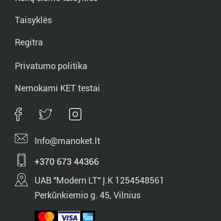
Taisyklės
Regitra
Privatumo politika
Nemokami KET testai
Info@manoket.lt
UAB "Modern LT" Į.K 1254548561
Perkūnkiemio g. 45, Vilnius