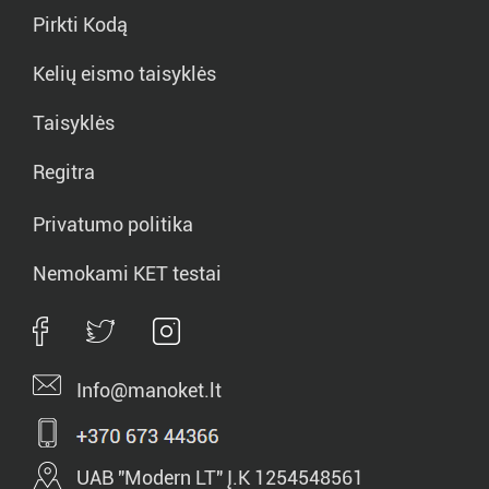
Pirkti Kodą
Kelių eismo taisyklės
Taisyklės
Regitra
Privatumo politika
Nemokami KET testai
Info@manoket.lt
UAB "Modern LT" Į.K 1254548561