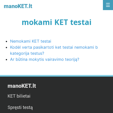
manoKET.lt
mokami KET testai
Nemokami KET testai
Kodėl verta pasikartoti ket testai nemokami b
kategorija testus?
Ar būtina mokytis vairavimo teoriją?
manoKET.lt
KET bilietai
Spręsti testą