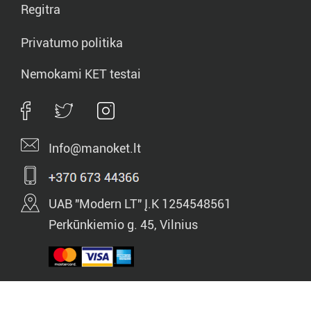
Regitra
Privatumo politika
Nemokami KET testai
Info@manoket.lt
UAB "Modern LT" Į.K 1254548561
Perkūnkiemio g. 45, Vilnius