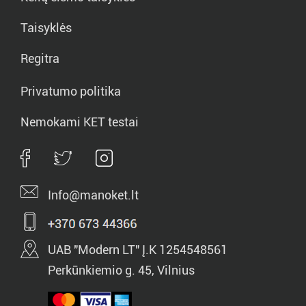
Taisyklės
Regitra
Privatumo politika
Nemokami KET testai
Info@manoket.lt
UAB "Modern LT" Į.K 1254548561
Perkūnkiemio g. 45, Vilnius