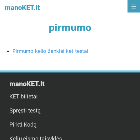
manoKET.lt
pirmumo
Pirmumo kelio ženklai ket testai
manoKET.lt
KET bilietai
Spręsti testą
Pirkti Kodą
Kelių eismo taisyklės