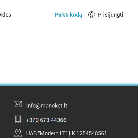
yklės
Pirkti kodą
Prisijungti
Info@manoket.lt
UAB "Modern LT" Į.K 1254548561