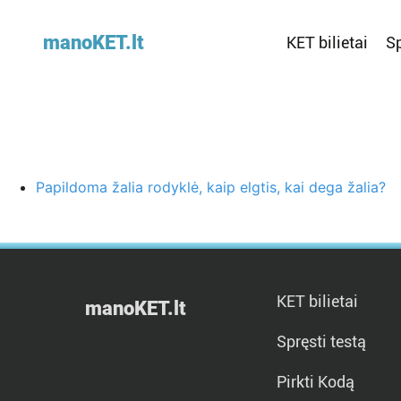
manoKET.lt
KET bilietai
Sp
Papildoma žalia rodyklė, kaip elgtis, kai dega žalia?
KET bilietai
manoKET.lt
Spręsti testą
Pirkti Kodą