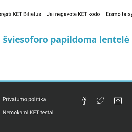
ręsti KET Bilietus
Jei negavote KET kodo
Eismo tais
šviesoforo papildoma lentelė
Privatumo politika
Nemokami KET testai