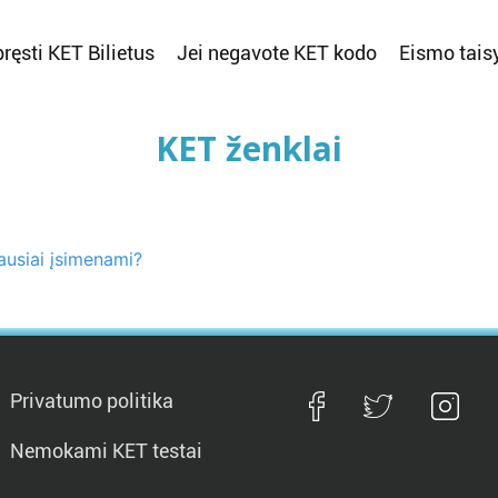
ręsti KET Bilietus
Jei negavote KET kodo
Eismo tais
KET ženklai
ausiai įsimenami?
Privatumo politika
Nemokami KET testai