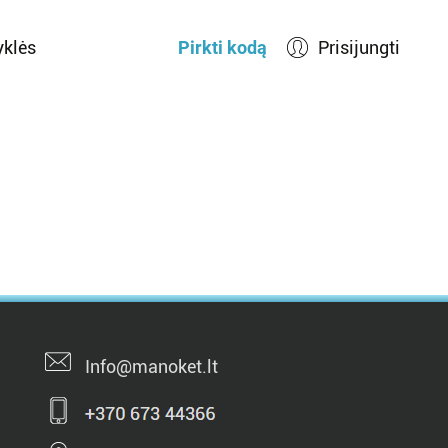
yklės
Pirkti kodą
Prisijungti
Info@manoket.lt