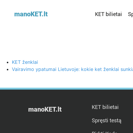
manoKET.lt
KET bilietai
Sp
KET ženklai
Vairavimo ypatumai Lietuvoje: kokie ket ženklai sunki
KET bilietai
manoKET.lt
Spręsti testą