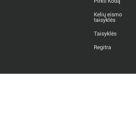
Pirkti Kodą
Kelių eismo
taisyklės
Taisyklės
Regitra