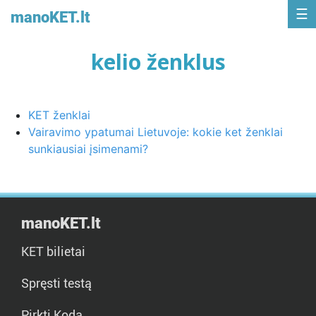
manoKET.lt
kelio ženklus
KET ženklai
Vairavimo ypatumai Lietuvoje: kokie ket ženklai
sunkiausiai įsimenami?
manoKET.lt
KET bilietai
Spręsti testą
Pirkti Kodą