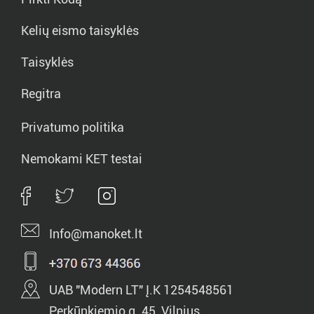
Kelių eismo taisyklės
Taisyklės
Regitra
Privatumo politika
Nemokami KET testai
Info@manoket.lt
UAB "Modern LT" Į.K 1254548561
Perkūnkiemio g. 45, Vilnius