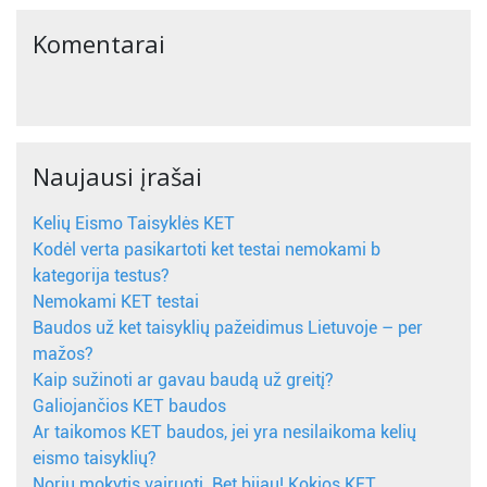
Komentarai
Naujausi įrašai
Kelių Eismo Taisyklės KET
Kodėl verta pasikartoti ket testai nemokami b
kategorija testus?
Nemokami KET testai
Baudos už ket taisyklių pažeidimus Lietuvoje – per
mažos?
Kaip sužinoti ar gavau baudą už greitį?
Galiojančios KET baudos
Ar taikomos KET baudos, jei yra nesilaikoma kelių
eismo taisyklių?
Noriu mokytis vairuoti. Bet bijau! Kokios KET