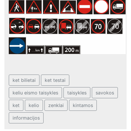
ket bilietai
ket testai
keliu eismo taisykles
taisykles
savokos
ket
kelio
zenklai
kintamos
informacijos