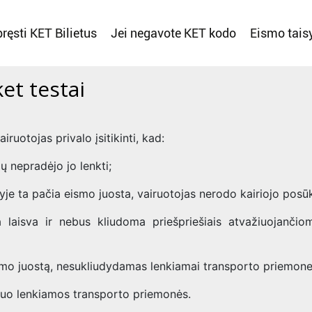
ręsti KET Bilietus
Jei negavote KET kodo
Eismo tais
et testai
iruotojas privalo įsitikinti, kad:
jų nepradėjo jo lenkti;
yje ta pačia eismo juosta, vairuotojas nerodo kairiojo posūk
a laisva ir nebus kliudoma priešpriešiais atvažiuojančio
eismo juostą, nesukliudydamas lenkiamai transporto priemone
 nuo lenkiamos transporto priemonės.