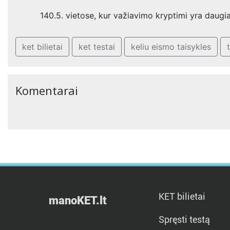
140.5. vietose, kur važiavimo kryptimi yra daugi
ket bilietai
ket testai
keliu eismo taisykles
Komentarai
KET bilietai
manoKET.lt
Spręsti testą