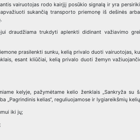
ojantis vairuotojas rodo kairįjį posūkio signalą ir yra persiri
lo apvažiuoti sukančią transporto priemonę iš dešinės arba
.
ui draudžiama trukdyti aplenkti didinant važiavimo greit
iemone prasilenkti sunku, kelią privalo duoti vairuotojas, ku
klais, esant kliūčiai, kelią privalo duoti žemyn važiuojanč
iniame kelyje, pažymėtame kelio ženklais „Sankryža su šal
 arba „Pagrindinis kelias“, reguliuojamose ir lygiareikšmių kel
mui iki jų;
;