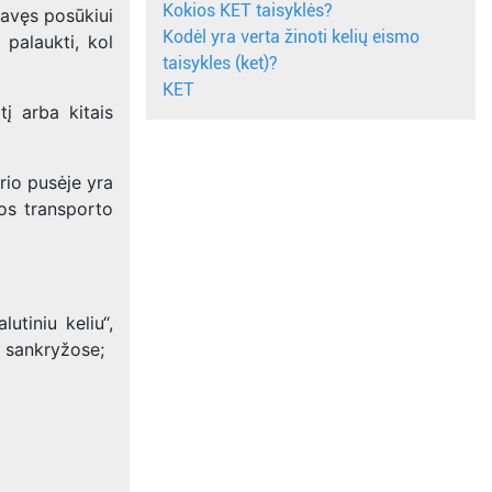
Kokios KET taisyklės?
kiavęs posūkiui
Kodėl yra verta žinoti kelių eismo
 palaukti, kol
taisykles (ket)?
KET
į arba kitais
rio pusėje yra
ios transporto
utiniu keliu“,
ių sankryžose;