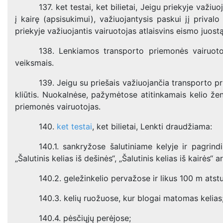
137. ket testai, ket bilietai, Jeigu priekyje važiu
į kairę (apsisukimui), važiuojantysis paskui jį priva
priekyje važiuojantis vairuotojas atlaisvins eismo juostą
138. Lenkiamos transporto priemonės vairuotoj
veiksmais.
139. Jeigu su priešais važiuojančia transporto pr
kliūtis. Nuokalnėse, pažymėtose atitinkamais kelio žen
priemonės vairuotojas.
140.
ket testai
, ket bilietai,
Lenkti draudžiama:
140.1. sankryžose šalutiniame kelyje ir pagrind
„Šalutinis kelias iš dešinės“, „Šalutinis kelias iš kairės“
140.2. geležinkelio pervažose ir likus 100 m atstu
140.3. kelių ruožuose, kur blogai matomas kelias
140.4. pėsčiųjų perėjose;