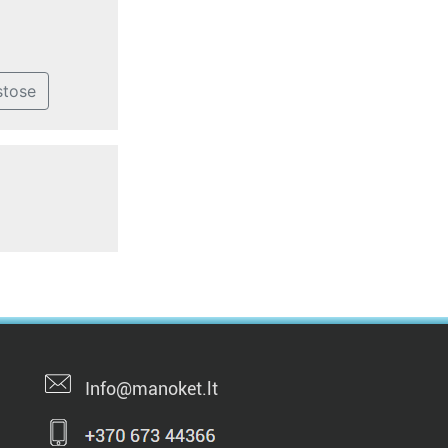
stose
Info@manoket.lt