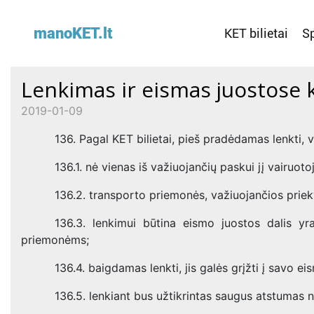
manoKET.lt
KET bilietai
Sp
Lenkimas ir eismas juostose k
2019-01-09
136. Pagal KET bilietai, pieš pradėdamas lenkti, va
136.1. nė vienas iš važiuojančių paskui jį vairuoto
136.2. transporto priemonės, važiuojančios priek
136.3. lenkimui būtina eismo juostos dalis yr
priemonėms;
136.4. baigdamas lenkti, jis galės grįžti į savo 
136.5. lenkiant bus užtikrintas saugus atstumas