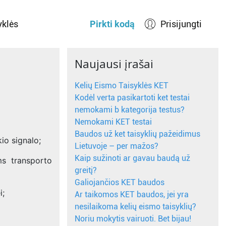
yklės
Pirkti kodą
Prisijungti
Naujausi įrašai
Kelių Eismo Taisyklės KET
Kodėl verta pasikartoti ket testai
nemokami b kategorija testus?
Nemokami KET testai
Baudos už ket taisyklių pažeidimus
io signalo;
Lietuvoje – per mažos?
Kaip sužinoti ar gavau baudą už
ms transporto
greitį?
Galiojančios KET baudos
i;
Ar taikomos KET baudos, jei yra
nesilaikoma kelių eismo taisyklių?
Noriu mokytis vairuoti. Bet bijau!