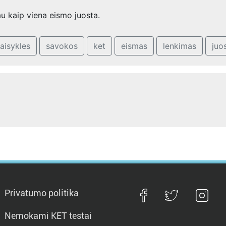
au kaip viena eismo juosta.
taisykles
savokos
ket
eismas
lenkimas
juo
Privatumo politika
Nemokami KET testai